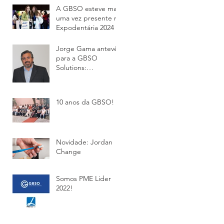
A GBSO esteve mais
uma vez presente na
Expodentária 2024
Jorge Gama antevê
para a GBSO
Solutions:
“Queremos, em
2025, alcançar os 8
milhões de euros em
10 anos da GBSO! ✨
venda
Novidade: Jordan
Change
Somos PME Lider
2022!