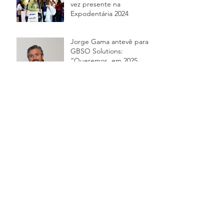
vez presente na
Expodentária 2024
Jorge Gama antevê para a
GBSO Solutions:
“Queremos, em 2025,
alcançar os 8 milhões de
euros em venda
10 anos da GBSO! ✨
Novidade: Jordan Change
Somos PME Lider 2022!