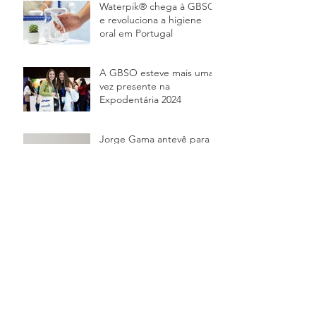
Waterpik® chega à GBSO
e revoluciona a higiene
oral em Portugal
A GBSO esteve mais uma
vez presente na
Expodentária 2024
Jorge Gama antevê para a
GBSO Solutions:
“Queremos, em 2025,
alcançar os 8 milhões de
euros em venda
10 anos da GBSO! ✨
Novidade: Jordan Change