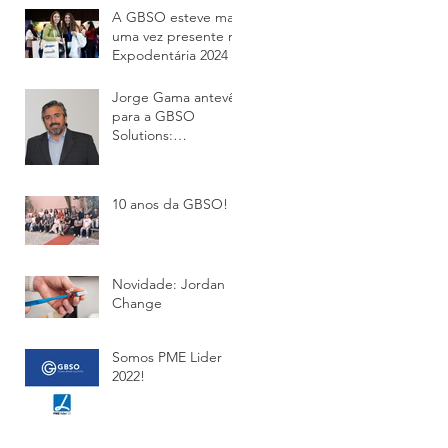
A GBSO esteve mais
uma vez presente na
Expodentária 2024
Jorge Gama antevê
para a GBSO
Solutions:
“Queremos, em
2025, alcançar os 8
milhões de euros em
10 anos da GBSO! ✨
venda
Novidade: Jordan
Change
Somos PME Lider
2022!