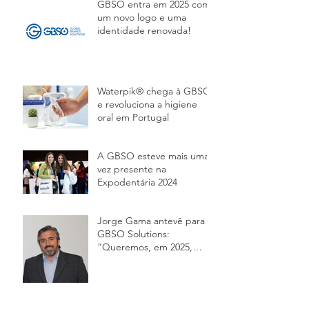
GBSO entra em 2025 com
um novo logo e uma
identidade renovada!
Waterpik® chega à GBSO
e revoluciona a higiene
oral em Portugal
A GBSO esteve mais uma
vez presente na
Expodentária 2024
Jorge Gama antevê para a
GBSO Solutions:
“Queremos, em 2025,
alcançar os 8 milhões de
euros em venda